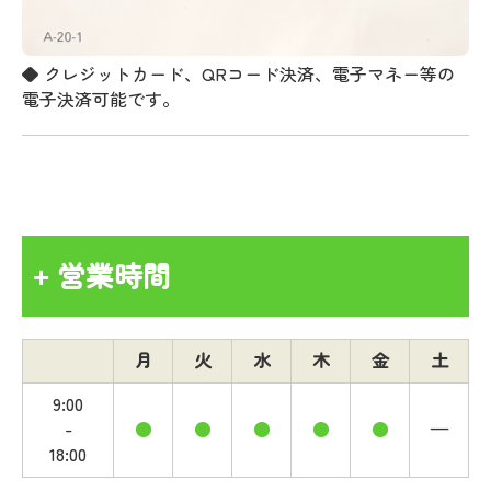
◆ クレジットカード、QRコード決済、電子マネー等の
電子決済可能です。
営業時間
+
月
火
水
木
金
土
9:00
-
●
●
●
●
●
—
18:00