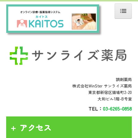
ホーム
アクセス
処方せん受付
商品紹介
クリニック開業物件
調剤薬局
株式会社WinSter サンライズ薬局
東京都新宿区揚場町2-20
大和ビル1階-B号室
TEL：
03-6265-0858
アクセス
＋